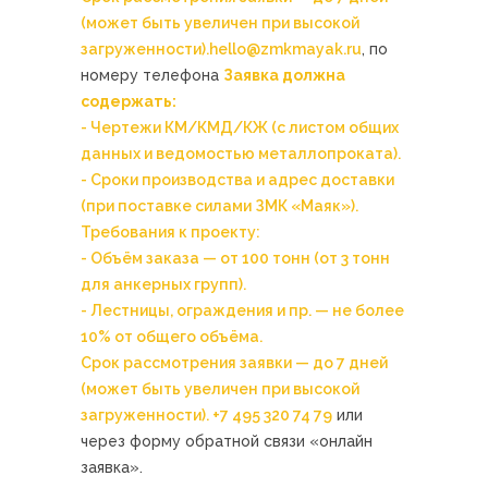
(может быть увеличен при высокой
загруженности).
hello@zmkmayak.ru
, по
номеру телефона
Заявка должна
содержать:
- Чертежи КМ/КМД/КЖ (с листом общих
данных и ведомостью металлопроката).
- Сроки производства и адрес доставки
(при поставке силами ЗМК «Маяк»).
Требования к проекту:
- Объём заказа — от 100 тонн (от 3 тонн
для анкерных групп).
- Лестницы, ограждения и пр. — не более
10% от общего объёма.
Срок рассмотрения заявки — до 7 дней
(может быть увеличен при высокой
загруженности).
+7 495 320 74 79
или
через форму обратной связи «онлайн
заявка».