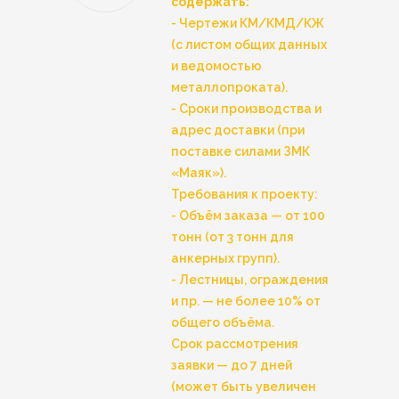
содержать:
- Чертежи КМ/КМД/КЖ
(с листом общих данных
и ведомостью
металлопроката).
- Сроки производства и
адрес доставки (при
поставке силами ЗМК
«Маяк»).
Требования к проекту:
- Объём заказа — от 100
тонн (от 3 тонн для
анкерных групп).
- Лестницы, ограждения
и пр. — не более 10% от
общего объёма.
Срок рассмотрения
заявки — до 7 дней
(может быть увеличен