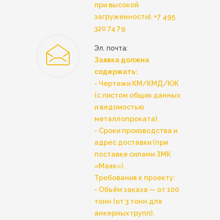
при высокой
загруженности).
+7 495
320 74 79
Эл. почта:
Заявка должна
содержать:
- Чертежи КМ/КМД/КЖ
(с листом общих данных
и ведомостью
металлопроката).
- Сроки производства и
адрес доставки (при
поставке силами ЗМК
«Маяк»).
Требования к проекту:
- Объём заказа — от 100
тонн (от 3 тонн для
анкерных групп).