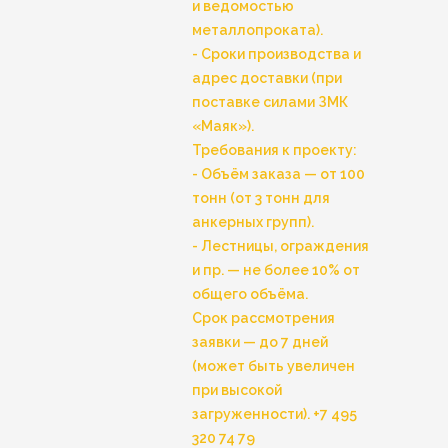
и ведомостью
металлопроката).
- Сроки производства и
адрес доставки (при
поставке силами ЗМК
«Маяк»).
Требования к проекту:
- Объём заказа — от 100
тонн (от 3 тонн для
анкерных групп).
- Лестницы, ограждения
и пр. — не более 10% от
общего объёма.
Срок рассмотрения
заявки — до 7 дней
(может быть увеличен
при высокой
загруженности).
+7 495
320 74 79