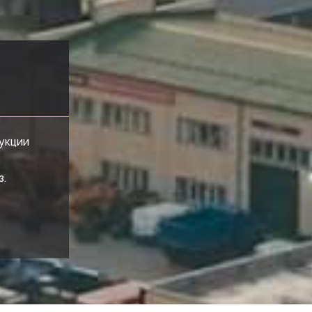
укции
з.