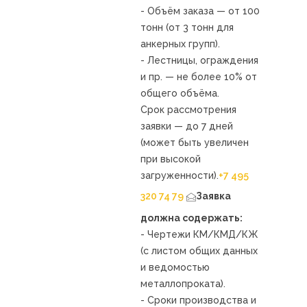
- Объём заказа — от 100
тонн (от 3 тонн для
анкерных групп).
- Лестницы, ограждения
и пр. — не более 10% от
общего объёма.
Срок рассмотрения
заявки — до 7 дней
(может быть увеличен
при высокой
загруженности).
+7 495
320 74 79
Заявка
должна содержать:
- Чертежи КМ/КМД/КЖ
(с листом общих данных
и ведомостью
металлопроката).
- Сроки производства и