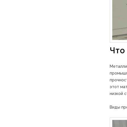
Что
Металли
промышл
прочност
этот ма
низкой 
Виды про