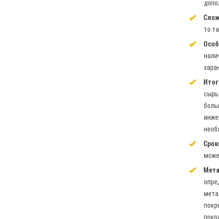
допо
Слож
то т
Особ
нали
зара
Итог
сырь
боль
инже
необ
Срок
може
Мета
опре
мета
покр
покр