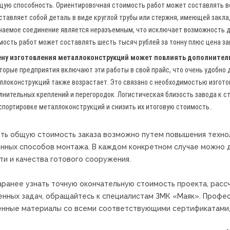
щую способность. Ориентировочная стоимость работ может составлять вос
ставляет собой деталь в виде круглой трубы или стержня, имеющей закла
чаемое соединение является неразъемным, что исключает возможность 
мость работ может составлять шесть тысяч рублей за тонну плюс цена за
ену изготовления металлоконструкций может повлиять дополнитель
торые предприятия включают эти работы в свой прайс, что очень удобно 
ллоконструкций также возрастает. Это связано с необходимостью изгото
лнительных креплений и перегородок. Логистическая близость завода к 
спортировке металлоконструкций и снизить их итоговую стоимость..
ть общую стоимость заказа возможно путем повышения технол
нных способов монтажа. В каждом конкретном случае можно 
ти и качества готового сооружения.
аранее узнать точную окончательную стоимость проекта, расс
енных задач, обращайтесь к специалистам ЗМК «Маяк». Профе
енные материалы со всеми соответствующими сертификатами,