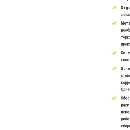
Отде
зави
Мета
необ
торг
прои
Коне
конс
Осно
стои
корр
Орие
Сбор
расп
испо
рабо
сбор