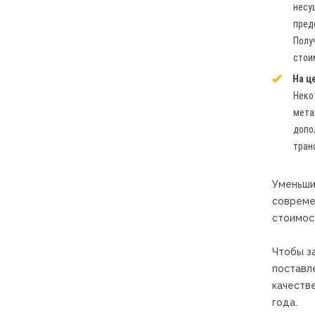
несу
пред
Полу
стои
На ц
Неко
мета
допо
тран
Уменьши
совреме
стоимос
Чтобы з
поставл
качеств
года.