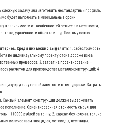
ь сложную задачу или изготовить нестандартный профиль,
димо будет выполнить в минимальные сроки.
ну в зависимости от особенностей рельефа и местности,
нтажа, удалённости объекта и т. д. Поэтому важно
ритериев. Среди них можно выделить
: 1. себестоимость
абота по индивидуальному проекту стоит дороже из-за
ственных процессов; 3. затрат на проектирование —
ассу расчетов для производства металлоконструкций; 4.
ринципу круглосуточной занятости стоят дороже. Затраты
в.
.
Каждый элемент конструкции должен выдерживать
рное исполнение. Ориентировочная стоимость сырья для
оны—110000 рублей за тонну; 2. каркас-без колонн, только
ольшим количеством площадок, эстакады, лестницы,