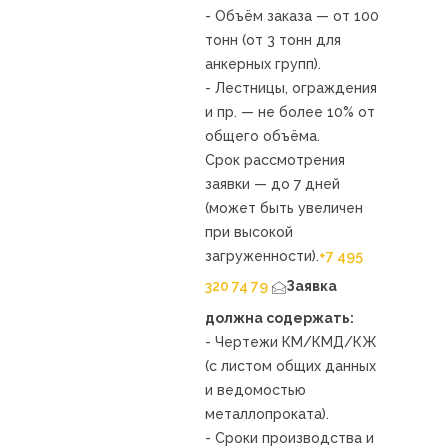
- Объём заказа — от 100
тонн (от 3 тонн для
анкерных групп).
- Лестницы, ограждения
и пр. — не более 10% от
общего объёма.
Срок рассмотрения
заявки — до 7 дней
(может быть увеличен
при высокой
загруженности).
+7 495
320 74 79
Заявка
должна содержать:
- Чертежи КМ/КМД/КЖ
(с листом общих данных
и ведомостью
металлопроката).
- Сроки производства и