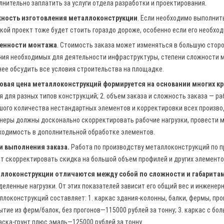
лнительно заплатить за услуги отдела разработки и проектирования.
ность изготовления металлоконструкции
. Если необходимо выполнит
акой проект тоже будет стоить гораздо дороже, особенно если его необхо
енности монтажа
. Стоимость заказа может изменяться в большую сторо
чия необходимых для деятельности инфраструктуры, степени сложности мо
нее обсудить все условия строительства на площадке.
овая цена металлоконструкций формируется на основании многих к
я для разных типов конструкций; 2. объем заказа и сложность заказа — р
шого количества нестандартных элементов и корректировки всех производ
неры должны досконально скорректировать рабочие нагрузки, провести м
ходимость в дополнительной обработке элементов.
и выполнения заказа.
Работа по производству металлоконструкций по п
т скорректировать скидка на большой объем профилей и других элементо
ллоконструкции отличаются между собой по сложности и габаритам
деленные нагрузки. От этих показателей зависит его общий вес и инжене
ллоконструкций составляет: 1. каркас здания-колонны, балки, фермы, прог
ытие из ферм/балок, без прогонов—115000 рублей за тонну; 3. каркас с б
аска-грунт плюс эмаль—125000 рублей за тонну.