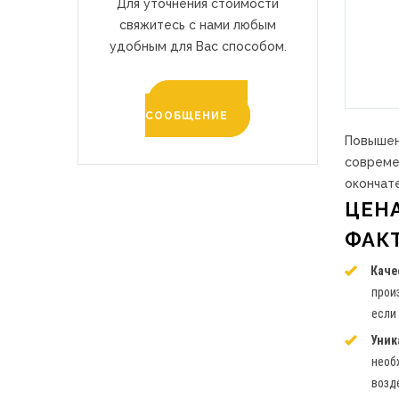
Для уточнения стоимости
свяжитесь с нами любым
удобным для Вас способом.
ОТПРАВИТЬ
СООБЩЕНИЕ
Повышен
совреме
окончат
ЦЕН
ФАК
Каче
прои
если
Уник
необ
возд