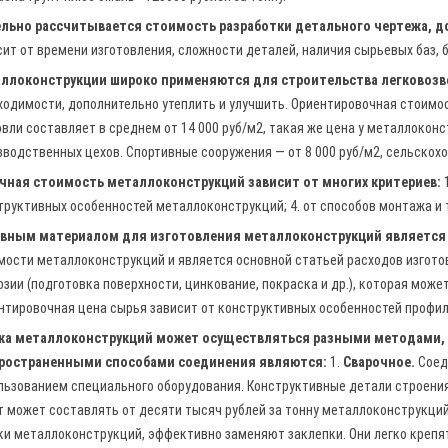
льно рассчитывается стоимость разработки детального чертежа, до
сит от времени изготовления, сложности деталей, наличия сырьевых баз,
ллоконструкции широко применяются для строительства легковоз
ходимости, дополнительно утеплить и улучшить. Ориентировочная стоим
овли составляет в среднем от 14 000 руб/м2, такая же цена у металлокон
зводственных цехов. Спортивные сооружения — от 8 000 руб/м2, сельскохо
чная стоимость металлоконструкций зависит от многих критериев:
труктивных особенностей металлоконструкций; 4. от способов монтажа и т
вным материалом для изготовления металлоконструкций является
мости металлоконструкций и является основной статьей расходов изгото
озии (подготовка поверхности, цинкование, покраска и др.), которая може
нтировочная цена сырья зависит от конструктивных особенностей профиля
ка металлоконструкций может осуществляться разными методами, 
ространенными способами соединения являются:
1.
Сварочное.
Соед
льзованием специального оборудования. Конструктивные детали строени
т может составлять от десяти тысяч рублей за тонну металлоконструкций
ки металлоконструкций, эффективно заменяют заклепки. Они легко крепя